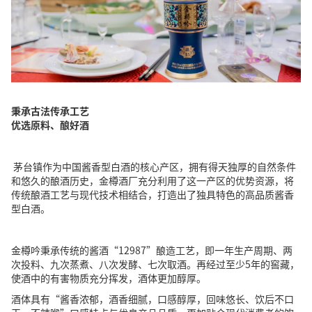
秉承古法传承工艺
优选原料、酿好酒
茅台镇作为中国酱香型白酒的核心产区，拥有得天独厚的自然条件
和悠久的酿酒历史，金樽酒厂充分利用了这一产区的优势资源，将
传统酿酒工艺与现代技术相结合，打造出了独具特色的高品质酱香
型白酒。
金樽吟秉承传统的酱酒“12987”酿造工艺，即一年生产周期、两
次投料、九次蒸煮、八次发酵、七次取酒。再经过至少5年的窖藏，
使酒中的有害物质充分挥发，酒体更加醇厚。
酒体具有“酱香浓郁，酒香细腻，口感醇厚，回味悠长、饮后不口