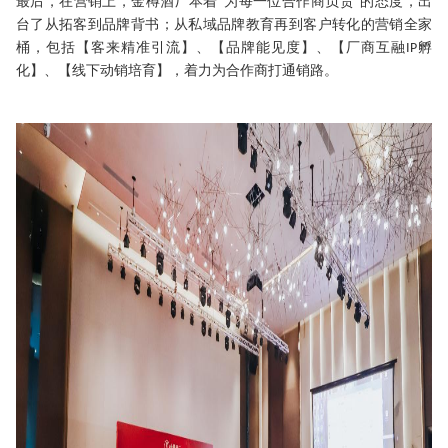
最后
，
在营销上
，
金樽酒厂本着
“为每一位合作商负责”的态度
，
出
台了从拓客到品牌背书
；
从私域品牌教育再到客户转化的营销全家
桶
，
包括
【
客来精准引流
】
、
【
品牌能见度
】、【
厂商互融
孵
IP
化
】、【
线下动销培育
】，
着力为合作商打通销路
。