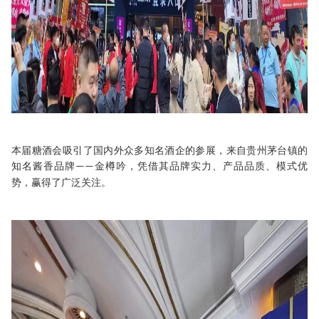
本
届糖酒会
吸引了国内外众多知名酒
企
的参展，
来自贵州茅台镇的
知名酱香品牌
金樽吟
，
凭借其品牌实力
、
产品品质
、
模式优
——
势
，
赢得
了广泛关注。