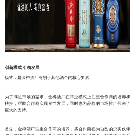
创新模式
引领发展
模式
，
是金樽酒厂有别于其他酒企的核心要素
。
为了满足市场的需求，
金樽酒厂
在商业模式上注重
合作
商的培养和
扶持，帮助
合作商
实现良性发展，同时也为品牌的市场推广带来了
巨大的支持。
首先，
金樽酒厂
注重
合作商
的培养，将
合作
商视为自己的
忠实
伙伴