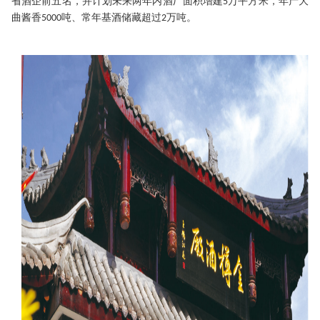
省酒企前五名
，
并计划未来两年内酒厂面积增建
万平方米，年产大
5
曲酱香
吨、常年基酒储藏超过
万吨。
5000
2