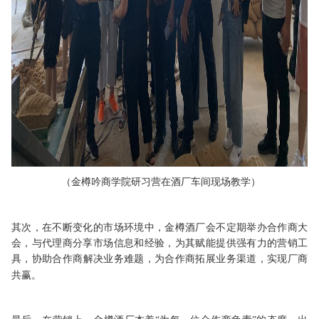
（
金樽吟商学院研习营在酒厂车间现场教学
）
其次，在不断变化的市场环境中，金樽
酒厂会不
定期举办
合作
商大
会，与代理商分享市场信息和经验，
为其赋能提供强有力的营销工
具
，
协助
合作
商解决业务难题，
为合作商拓展业务渠道
，
实现厂商
共赢
。