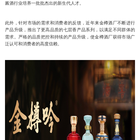
酱酒行业培养一批批杰出的新生代人才
。
此外，针对市场的需求和消费者的反馈，
近年来金樽酒厂
不断进行
产品升级
，
推出了更高品质的
七层香
产品
系列
，
以
满足不同群体的
需求。严格的品质把控和
持续
的产品升级，
使金樽酒厂
获得市场
广
泛
认可和消费者
的高度
信赖。