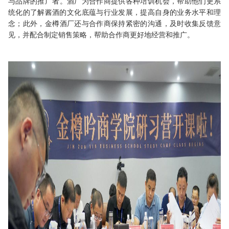
与
品牌的推广者。
酒厂
为
合作
商提供各种培训机会，帮助他们更
系
统化的了解酱酒的文化底蕴与行业发展
，提高自身的业务水平和理
念；此外，
金樽酒厂
还与
合作
商保持紧密的沟通，及时收集反馈意
见，并配合制定销售策略，帮助
合作
商更好地经营和推广。