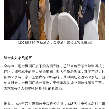
（
成都春季糖酒会
，
金樽酒厂展位上客流爆满
）
2023
综合实力
名列前五
金樽吟
，
是金樽酒厂旗下的酱酒品牌
，
总部坐落于茅台镇酱酒核心
产区，拥有标准的三大酿酒车间
、
四大年份老酒库
，
其年产能力达
到
多吨
，
常年基酒库存
余吨
，
其中陶坛老酒
多坛
。
自
3000
8000
5000
创立以来
，
金樽酒厂就
一直致力于传承和发扬中国传统酿造工艺，
力求
酿每个人都喝得起喝得到的真酱酒
。
据悉
，
年获得苏州步步高投资入股
，
亿注册资本名列贵州
2021
5
.
88