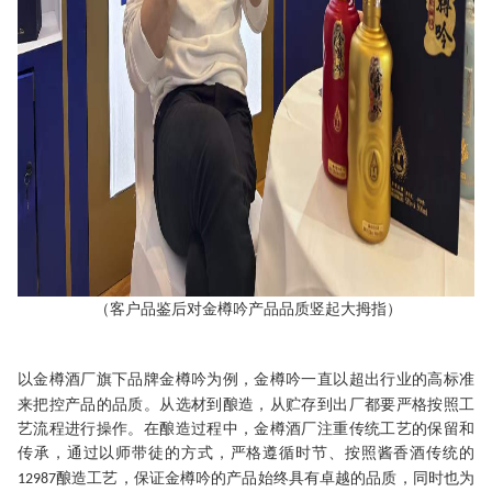
（
客户品鉴后对金樽吟产品品质竖起大拇指
）
以金樽酒厂旗下品牌金樽吟为例
，
金樽吟
一直以
超出行业的
高标准
来把控产品的品质。从选材到
酿造
，从贮存到出厂都要严格按照工
艺流程进行操作。在酿造过程中，
金樽酒厂
注重传统工艺的保留
和
传承
，
通过以师带徒的方式
，
严格遵循时节
、
按照酱香酒传统的
酿造工艺
，
保证金樽吟的产品始终
具有卓越的品质
，
同时也为
12987