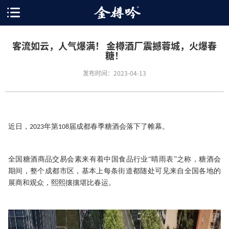
客流如云，人气爆满！ 金樽酒厂震撼蓉城，火爆春
糖！
发布时间：2023-04-13
近日
，
年
第
届
成都春季糖酒会落下了帷幕。
2023
108
全国糖酒商品交易会素来有着中国食品行业
“晴雨表”之称
，
糖酒会
期间
，
整个成都市区
，
基本上每条街道都随处可见来自全国各地的
展商和观众
，
熙熙攘攘堪比春运
。