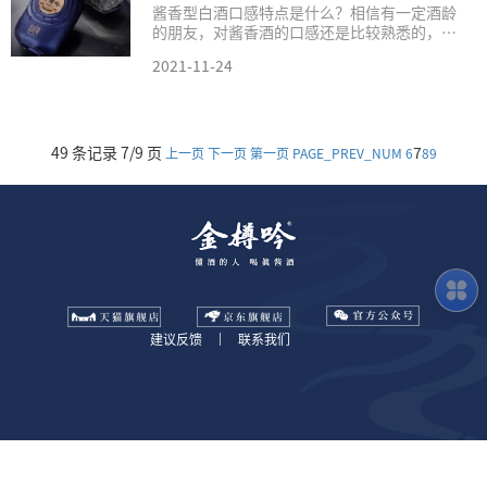
酱香型白酒口感特点是什么？相信有一定酒龄
的朋友，对酱香酒的口感还是比较熟悉的，那
么，对于没有喝过的朋友来说，酱香型白酒是
2021-11-24
什么味道呢？究竟酱香型白酒口感特点是怎
样？...
49 条记录 7/9 页
7
上一页
下一页
第一页
PAGE_PREV_NUM
6
8
9
建议反馈
|
联系我们