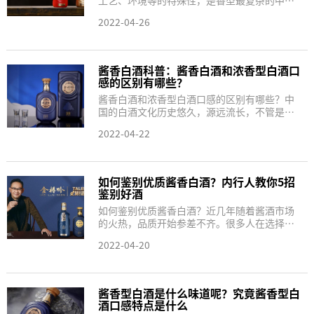
工艺、环境等的特殊性，是香型最复杂的中国
蒸馏白酒，按理说要造假很不容易。但实际
2022-04-26
上，因为巨大的利润诱惑，有些不法分子通过
一些现代技术手段，实现“以假乱真”，造出
一些口感相似，但品质、安全没法保证的假酱
香...
酱香白酒科普：酱香白酒和浓香型白酒口
感的区别有哪些？
酱香白酒和浓香型白酒口感的区别有哪些？中
国的白酒文化历史悠久，源远流长，不管是在
古代还是现代，在餐桌上一提到酒，首先想到
2022-04-22
的肯定是白酒。而白酒有很多种类和香型，目
前最受欢迎的两种香型是酱香型和浓香型，它
们在白酒市场中占据了很大的比重。...
如何鉴别优质酱香白酒？内行人教你5招
鉴别好酒
如何鉴别优质酱香白酒？近几年随着酱酒市场
的火热，品质开始参差不齐。很多人在选择一
款酱酒时，对酒质的好坏缺乏正确的判断方
2022-04-20
法，全凭主观臆断。究其本质，是因为不够了
解酱酒。为了帮助酱香发烧友们，更全面、更
深入的了解好的酱香型白酒，知其然而不想当
然...
酱香型白酒是什么味道呢？究竟酱香型白
酒口感特点是什么