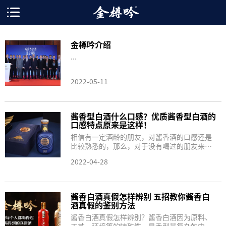
金樽吟介绍
...
2022-05-11
酱香型白酒什么口感？优质酱香型白酒的
口感特点原来是这样！
相信有一定酒龄的朋友，对酱香酒的口感还是
比较熟悉的，那么，对于没有喝过的朋友来
说，酱香型白酒是什么味道呢？究竟酱香型白
2022-04-28
酒口感特点是怎样？...
酱香白酒真假怎样辨别 五招教你酱香白
酒真假的鉴别方法
酱香白酒真假怎样辨别？酱香白酒因为原料、